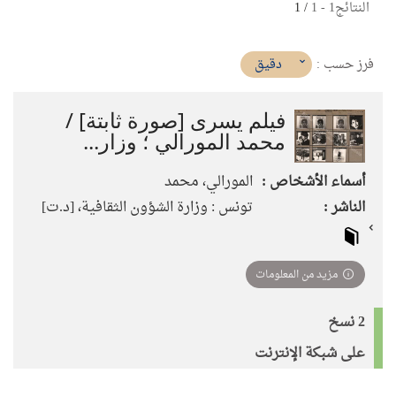
النتائج
1
-
1
/ 1
(imediat
دقيق
فرز حسب :
تأثير)
فيلم يسرى [صورة ثابتة] /
محمد المورالي ؛ وزار...
أسماء الأشخاص :
المورالي، محمد
الناشر :
تونس : وزارة الشؤون الثقافية، [د.ت]
مزيد من المعلومات
2 نسخ
على شبكة الإنترنت