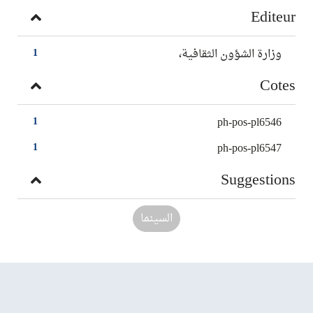
Editeur
وزارة الشؤون الثقافية،
1
Cotes
ph-pos-pl6546
1
ph-pos-pl6547
1
Suggestions
السينما