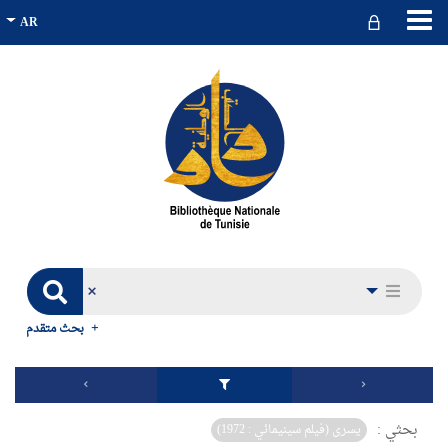
بحث متقدم
بحثي :
يسرى (فيلم سينيمائي : 1972)