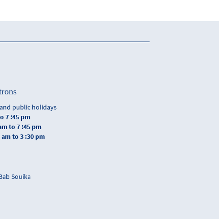
trons
and public holidays
to 7 :45 pm
 am to 7 :45 pm
0 am to 3 :30 pm
 Bab Souika