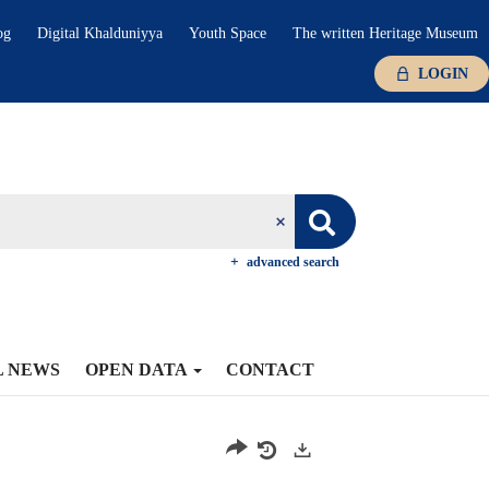
og
Digital Khalduniyya
Youth Space
The written Heritage Museum
LOGIN
advanced search
L NEWS
OPEN DATA
CONTACT
Exports