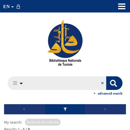
EN
advanced search
My search:
Recherche de collection
Results
1
-
8
/ 8