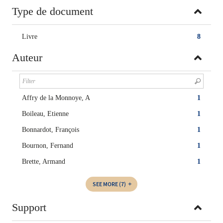
Type de document
Livre
8
Auteur
Affry de la Monnoye, A
1
Boileau, Etienne
1
Bonnardot, François
1
Bournon, Fernand
1
Brette, Armand
1
SEE MORE
(7)
Support