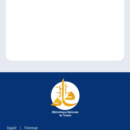
legale
|
Sitemap