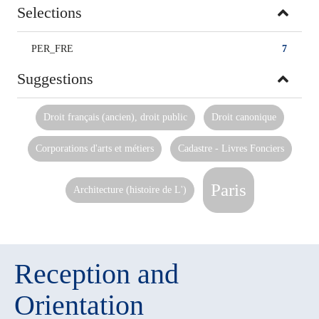
Selections
PER_FRE
7
Suggestions
Droit français (ancien), droit public
Droit canonique
Corporations d'arts et métiers
Cadastre - Livres Fonciers
Paris
Architecture (histoire de L')
Reception and
Orientation