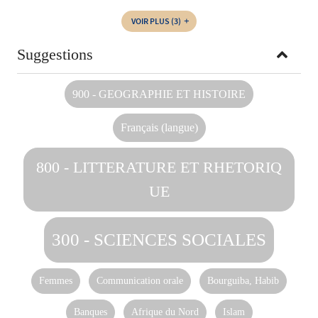
VOIR PLUS
(3)
Suggestions
900 - GEOGRAPHIE ET HISTOIRE
Français (langue)
800 - LITTERATURE ET RHETORIQ
UE
300 - SCIENCES SOCIALES
Femmes
Communication orale
Bourguiba, Habib
Banques
Afrique du Nord
Islam