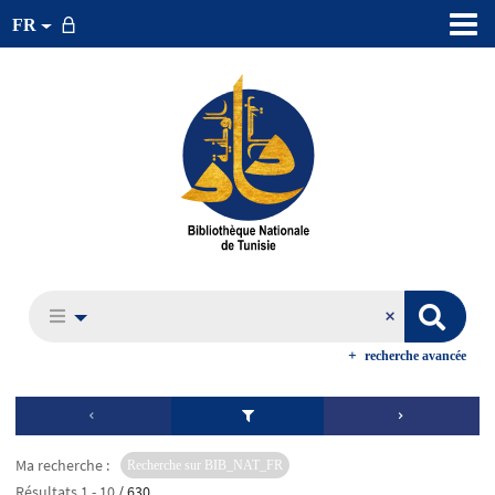
FR
recherche avancée
Ma recherche :
Recherche sur BIB_NAT_FR
Résultats
1
-
10
/ 630