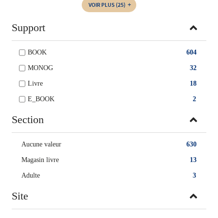
VOIR PLUS
(25)
Support
BOOK
604
MONOG
32
Livre
18
E_BOOK
2
Section
Aucune valeur
630
Magasin livre
13
Adulte
3
Site