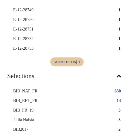
E-12-28749
1
E-12-28750
1
E-12-28751
1
E-12-28752
1
E-12-28753
1
VOIR PLUS
(25)
Selections
BIB_NAT_FR
630
BIB_RET_FR
14
BIB_FR_19
3
Jalila Hafsia
3
BIB2017
2