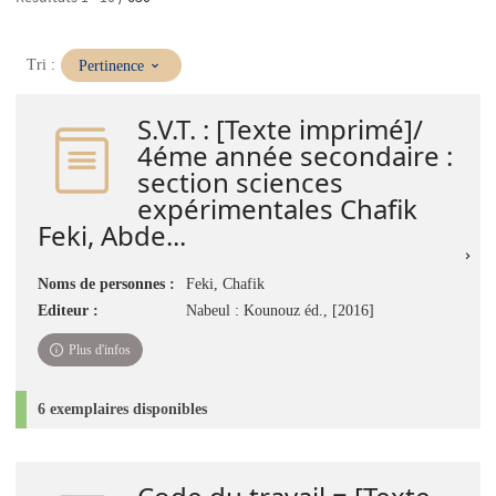
(Mise
Tri :
Pertinence
à
jour
S.V.T. : [Texte imprimé]/
immédiate)
4éme année secondaire :
section sciences
expérimentales Chafik
Feki, Abde...
Noms de personnes :
Feki, Chafik
Editeur :
Nabeul : Kounouz éd., [2016]
Plus d'infos
6 exemplaires disponibles