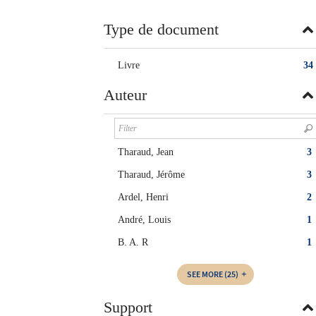
twitter
window)
(New
Type de document
window)
Livre
34
Auteur
Tharaud, Jean
3
Tharaud, Jérôme
3
Ardel, Henri
2
André, Louis
1
B. A. R
1
SEE MORE
(25)
Support