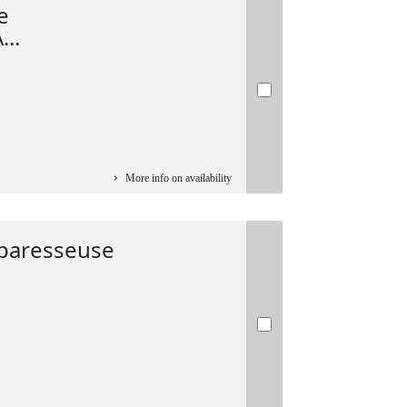
e
..
More info on availability
 paresseuse