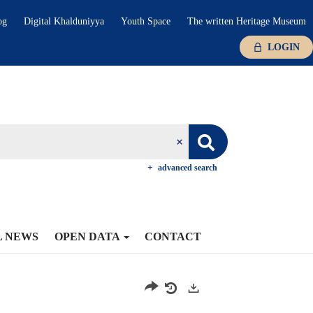
og
Digital Khalduniyya
Youth Space
The written Heritage Museum
LOGIN
advanced search
L NEWS
OPEN DATA
CONTACT
Exports