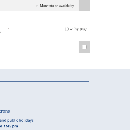
More info on availability
by page
10
trons
and public holidays
to 7 :45 pm