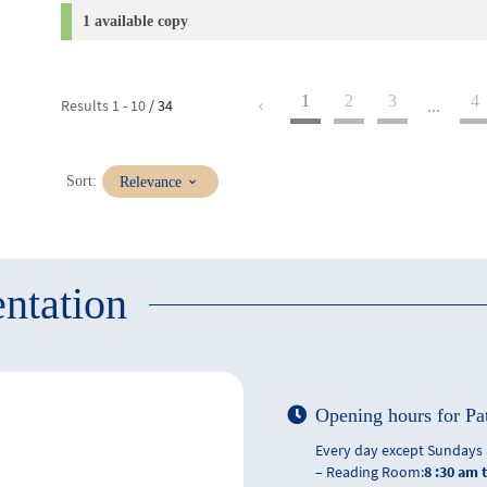
1 available copy
1
2
3
4
Results
1
-
10
/ 34
...
(Immediate
Sort:
Relevance
update)
ntation
Opening hours for Pa
Every day except Sundays 
– Reading Room:
8 :30 am 