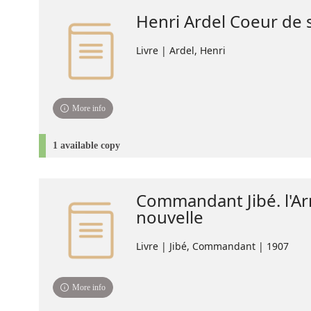
Henri Ardel Coeur de 
Livre | Ardel, Henri
More info
1 available copy
Commandant Jibé. l'A
nouvelle
Livre | Jibé, Commandant | 1907
More info