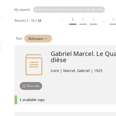
My search:
Recherche sur Libr. Plon. Nourrit. et cie, imp. édit. Paris
1
2
3
4
Results
1
-
10
/ 34
...
(Immediate
Sort:
Relevance
update)
Gabriel Marcel. Le Qua
dièse
Livre | Marcel, Gabriel | 1925
More info
1 available copy