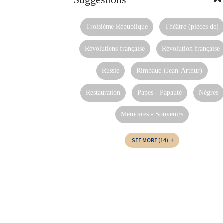
Troisième République
Théâtre (pièces de)
Révolutions française
Révolution française
Russie
Rimbaud (Jean-Arthur)
Restauration
Papes - Papauté
Nègres
Mémoires - Souvenirs
SEE MORE
(14)