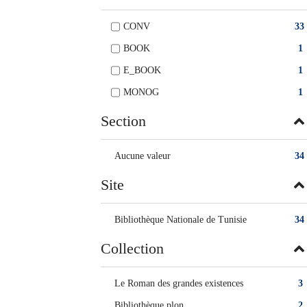
CONV
33
BOOK
1
E_BOOK
1
MONOG
1
Section
Aucune valeur
34
Site
Bibliothèque Nationale de Tunisie
34
Collection
Le Roman des grandes existences
3
Bibliothèque plon
2