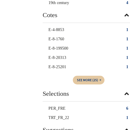
19th century
4
Cotes
E-4-8853
1
E-8-1760
1
E-8-199500
1
E-8-20313
1
E-8-25201
1
SEE MORE
(25)
Selections
PER_FRE
6
TRT_FR_22
1
Suggestions