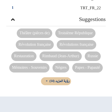
TRT_FR_22
1
Suggestions
Théâtre (pièces de)
Troisième République
Révolution française
Révolutions française
Restauration
Rimbaud (Jean-Arthur)
Russie
Mémoires - Souvenirs
Nègres
Papes - Papauté
رؤية المزيد
(14)