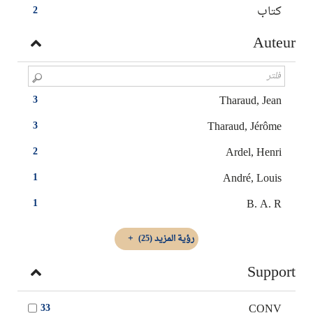
كتاب
2
Auteur
Tharaud, Jean
3
Tharaud, Jérôme
3
Ardel, Henri
2
André, Louis
1
B. A. R
1
رؤية المزيد
(25)
Support
CONV
33