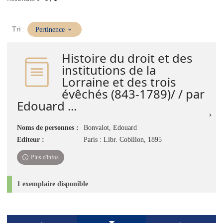
(Mise
Tri :
Pertinence
à
jour
Histoire du droit et des
immédiate)
institutions de la
Lorraine et des trois
évêchés (843-1789)/ / par
Edouard ...
Noms de personnes :
Bonvalot, Edouard
Editeur :
Paris : Libr. Cobillon, 1895
Plus d'infos
1 exemplaire disponible