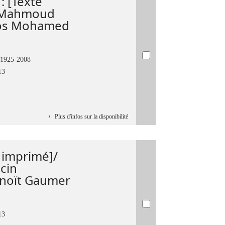
: [Texte
8 Mahmoud
pos Mohamed
1925-2008
13
Plus d'infos sur la disponibilité
e imprimé]/
cin
enoït Gaumer
13