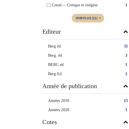
Coran -- Critique et exégèse
1
VOIR PLUS
(11)
Editeur
Berg éd
11
Berg. éd
3
BERG éd
1
Berg Ed
1
Année de publication
Années 2010
15
Années 2020
1
Cotes