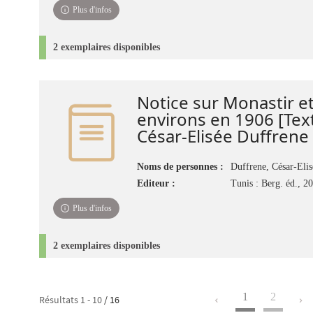
Plus d'infos
2 exemplaires disponibles
Notice sur Monastir et
environs en 1906 [Tex
César-Elisée Duffrene
Noms de personnes :
Duffrene, César-Elis
Editeur :
Tunis : Berg. éd., 2
Plus d'infos
2 exemplaires disponibles
1
2
Résultats
1
-
10
/ 16