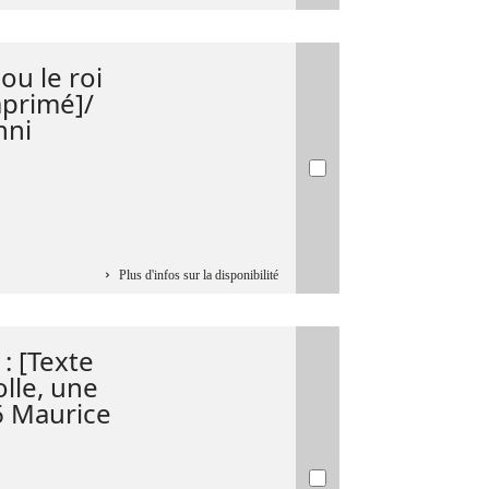
ou le roi
mprimé]/
nni
Plus d'infos sur la disponibilité
 : [Texte
lle, une
6 Maurice
...