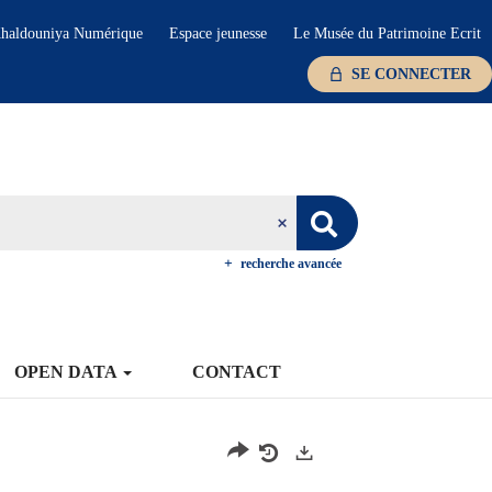
haldouniya Numérique
Espace jeunesse
Le Musée du Patrimoine Ecrit
SE CONNECTER
recherche avancée
OPEN DATA
CONTACT
Exports