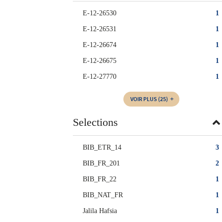
E-12-26530
1
E-12-26531
1
E-12-26674
1
E-12-26675
1
E-12-27770
1
VOIR PLUS
(25)
Selections
BIB_ETR_14
3
BIB_FR_201
2
BIB_FR_22
1
BIB_NAT_FR
1
Jalila Hafsia
1