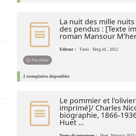
La nuit des mille nuits 
des pendus : [Texte i
roman Mansour M'he
Editeur :
Tunis : Berg éd., 2012
Plus d'infos
2 exemplaires disponibles
Le pommier et l'olivier
imprimé]/ Charles Nico
biographie, 1866-193
Huet ...
Noms de personnes :
Huet, Maurice 1922-.