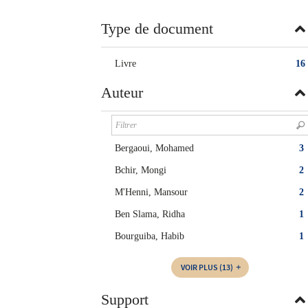
twitter
fenêtre)
(Nouvelle
Type de document
fenêtre)
Livre
16
Auteur
Bergaoui, Mohamed
3
Bchir, Mongi
2
M'Henni, Mansour
2
Ben Slama, Ridha
1
Bourguiba, Habib
1
VOIR PLUS
(13)
Support