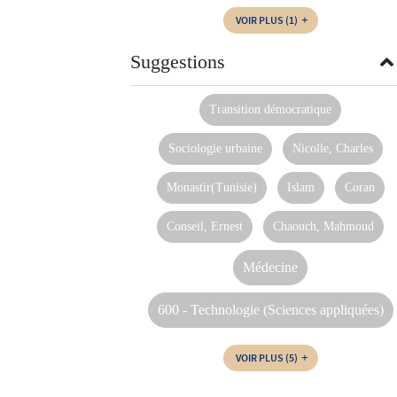
VOIR PLUS
(1)
Suggestions
Transition démocratique
Sociologie urbaine
Nicolle, Charles
Monastir(Tunisie)
Islam
Coran
Conseil, Ernest
Chaouch, Mahmoud
Médecine
600 - Technologie (Sciences appliquées)
VOIR PLUS
(5)