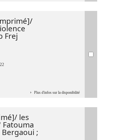
 imprimé]/
violence
 Frej
022
Plus d'infos sur la disponibilité
imé]/ les
 " Fatouma
Bergaoui ;