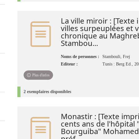
La ville miroir : [Texte
villes surpeuplées et 
chronique au Maghreb
Stambou...
Noms de personnes :
Stambouli, Frej
Editeur :
Tunis : Berg Ed., 2
Plus d'infos
2 exemplaires disponibles
Monastir : [Texte impr
cents ans de l'hôpital
Bourguiba" Mohamed 
préf...