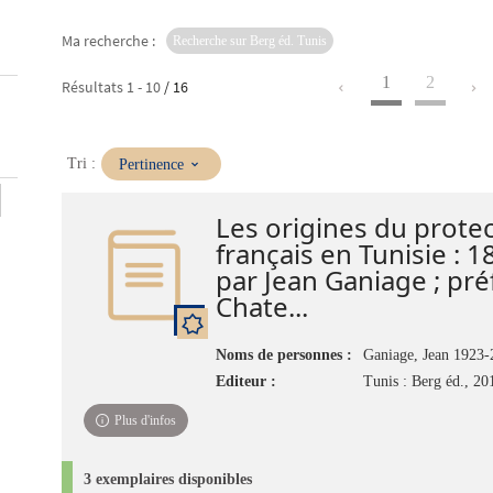
Ma recherche :
Recherche sur Berg éd. Tunis
1
2
Résultats
1
-
10
/ 16
(Mise
Tri :
Pertinence
à
jour
Les origines du prote
immédiate)
français en Tunisie : 
par Jean Ganiage ; préf
Chate...
Noms de personnes :
Ganiage, Jean 1923-
Editeur :
Tunis : Berg éd., 20
Plus d'infos
3 exemplaires disponibles