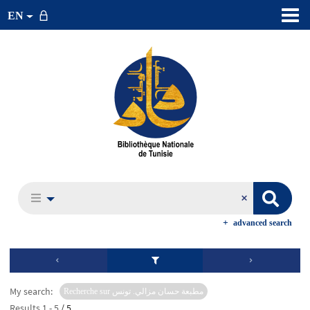
EN
advanced search
My search:
Recherche sur مطبعة حسان مزالي. تونس
Results
1
-
5
/ 5