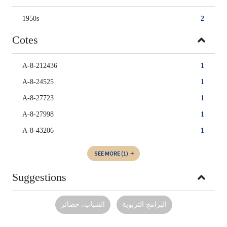
1950s
2
Cotes
A-8-212436
1
A-8-24525
1
A-8-27723
1
A-8-27998
1
A-8-43206
1
SEE MORE
(1)
Suggestions
الشباب، حضائر
البرامج التربوية