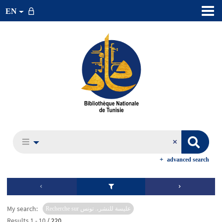
EN
advanced search
My search:
Recherche sur عليسة للنشر،. تونس
Results
1
-
10
/ 220