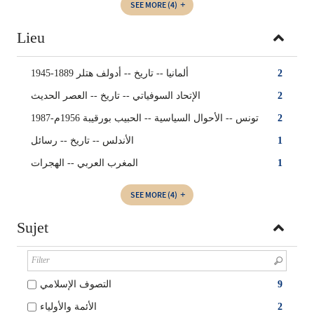
SEE MORE
(4)
Lieu
ألمانيا‏ -- ‏تاريخ‏ -- ‏أدولف هتلر 1889-1945
2
الإتحاد السوفياتي -- ‏تاريخ‏ -- ‏العصر الحديث
2
تونس‏ -- ‏الأحوال السياسية -- ‏الحبيب بورقيبة 1956م-1987
2
الأندلس -- تاريخ -- رسائل
1
المغرب العربي -- الهجرات
1
SEE MORE
(4)
Sujet
التصوف الإسلامي
9
الأئمة والأولياء
2