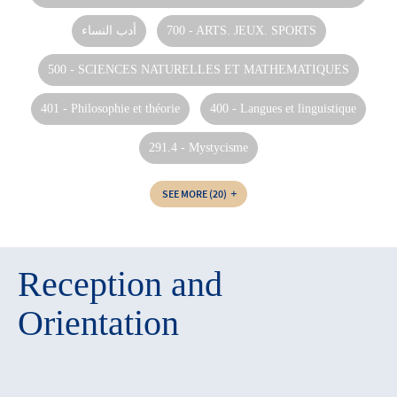
أدب النساء‏
700 - ARTS. JEUX. SPORTS
500 - SCIENCES NATURELLES ET MATHEMATIQUES
401 - Philosophie et théorie
400 - Langues et linguistique
291.4 - Mystycisme
SEE MORE
(20)
Reception and
Orientation