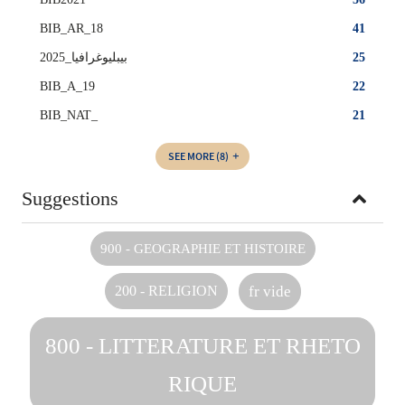
BIB_AR_18
41
بيبليوغرافيا_2025
25
BIB_A_19
22
BIB_NAT_
21
SEE MORE
(8)
Suggestions
900 - GEOGRAPHIE ET HISTOIRE
fr vide
200 - RELIGION
800 - LITTERATURE ET RHETO
RIQUE