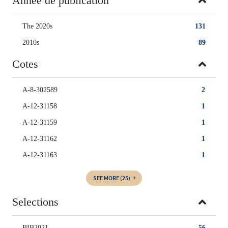
Année de publication
The 2020s
131
2010s
89
Cotes
A-8-302589
2
A-12-31158
1
A-12-31159
1
A-12-31162
1
A-12-31163
1
SEE MORE
(25)
Selections
BIB2021
56