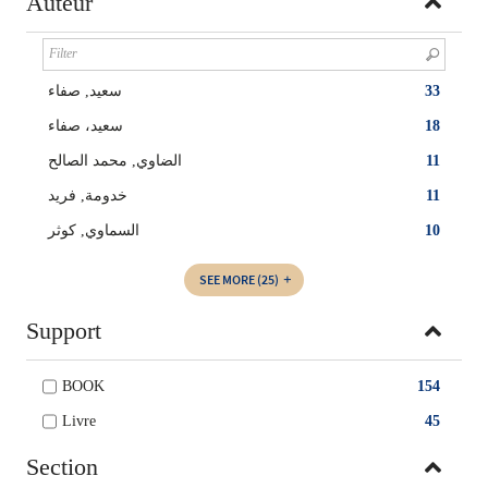
Auteur
سعيد‏, ‏صفاء‏
33
سعيد، صفاء
18
الضاوي, ‏‏محمد الصالح
11
خدومة, فريد
11
السماوي‏‏, ‏كوثر‏‏
10
SEE MORE
(25)
Support
BOOK
154
Livre
45
Section