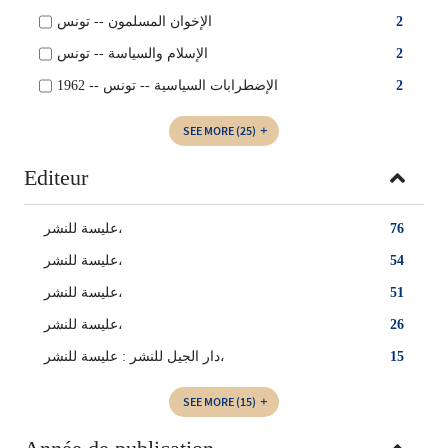
الإخوان المسلمون -- ‏تونس
2
الإسلام والسياسة‏ -- ‏تونس‏
2
الإضطرابات السياسية‏‏ -- ‏تونس -- ‏1962
2
SEE MORE
(25)
Editeur
عليسة للنشر،
76
‏عليسة للنشر‏،
54
‏عليسة للنشر،
51
عليسة للنشر‏،
26
دار الجيل للنشر‏ : ‏عليسة للنشر،
15
SEE MORE
(15)