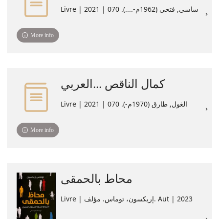
Livre | ساسي‏, ‏فتحي‏ (‏1962م-....‏). 070 | 2021
More info
كمال الناقص ...العربي
Livre | الغول, طارق (1970م-). ‏070 | 2021
More info
محاط بالحمقى
Livre | إريكسون، توماس. مؤلف. Aut | 2023