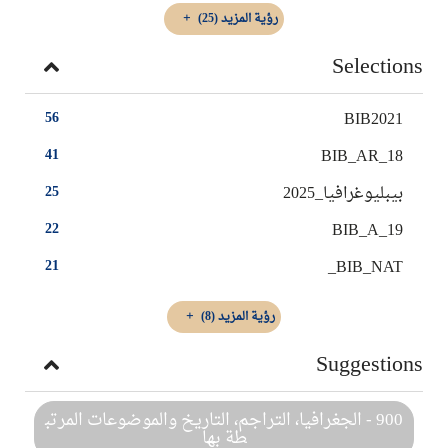
رؤية المزيد
(25)
Selections
BIB2021
56
BIB_AR_18
41
بيبليوغرافيا_2025
25
BIB_A_19
22
BIB_NAT_
21
رؤية المزيد
(8)
Suggestions
900 - الجغرافيا، التراجم، التاريخ والموضوعات المرتب
طة بها