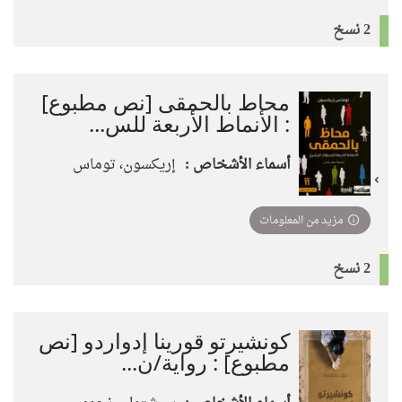
2 نسخ
محاط بالحمقى [نص مطبوع]
: الأنماط الأربعة للس...
أسماء الأشخاص :
إريكسون، توماس
مزيد من المعلومات
2 نسخ
كونشيرتو قورينا إدواردو [نص
مطبوع] : رواية/ن...