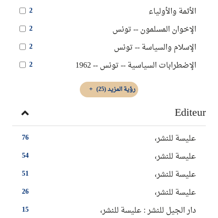
الأئمة والأولياء
2
الإخوان المسلمون -- ‏تونس
2
الإسلام والسياسة‏ -- ‏تونس‏
2
الإضطرابات السياسية‏‏ -- ‏تونس -- ‏1962
2
رؤية المزيد
(25)
Editeur
عليسة للنشر،
76
‏عليسة للنشر‏،
54
‏عليسة للنشر،
51
عليسة للنشر‏،
26
دار الجيل للنشر‏ : ‏عليسة للنشر،
15