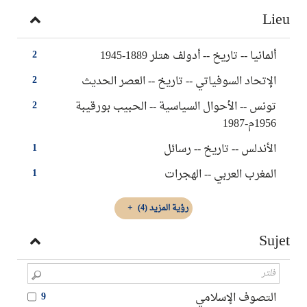
Lieu
ألمانيا‏ -- ‏تاريخ‏ -- ‏أدولف هتلر 1889-1945
2
الإتحاد السوفياتي -- ‏تاريخ‏ -- ‏العصر الحديث
2
تونس‏ -- ‏الأحوال السياسية -- ‏الحبيب بورقيبة
2
1956م-1987
الأندلس -- تاريخ -- رسائل
1
المغرب العربي -- الهجرات
1
رؤية المزيد
(4)
Sujet
التصوف الإسلامي
9