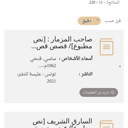
النتائج
1
-
10
/ 220
(imediat
دقيق
فرز حسب :
تأثير)
صاحب المزمار : [نص
مطبوع]‏‏‏‏‏‏‏‏‏‏/ ‏قصص قص...
أسماء الأشخاص :
ساسي‏, ‏فتحي‏
الناشر :
تونس : عليسة للنشر،
مزيد من المعلومات
السارق الشريف [نص
مطبوع]‏‏‏‏‏‏‏/ ‏فيدور دوستو...