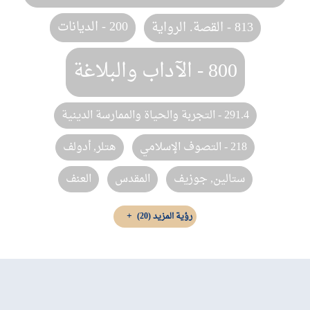
200 - الديانات
813 - القصة. الرواية
800 - الآداب والبلاغة
291.4 - التجربة والحياة والممارسة الدينية
218 - التصوف الإسلامي
هتلر, ‏أدولف
ستالين‏, ‏جوزيف‏
المقدس
العنف
رؤية المزيد
(20)