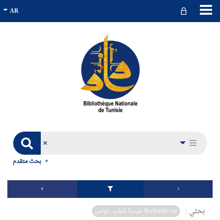
بحث متقدم
بحثي :
Recherche sur عليسة للنشر،. تونس