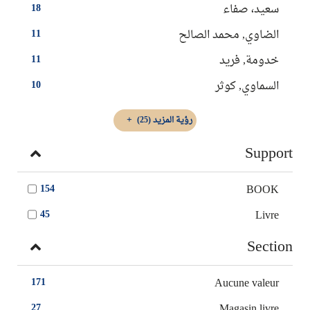
سعيد، صفاء
18
الضاوي, ‏‏محمد الصالح
11
خدومة, فريد
11
السماوي‏‏, ‏كوثر‏‏
10
رؤية المزيد
(25)
Support
BOOK
154
Livre
45
Section
Aucune valeur
171
Magasin livre
27