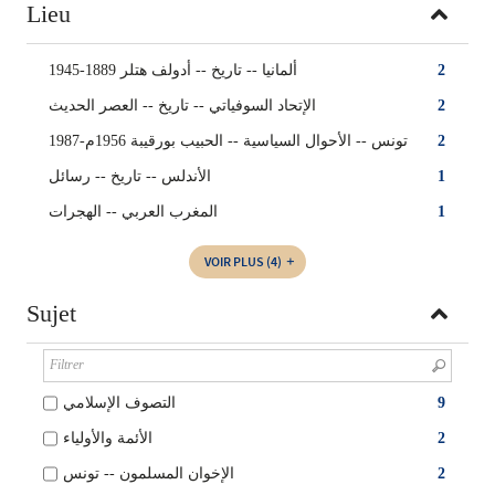
Lieu
ألمانيا‏ -- ‏تاريخ‏ -- ‏أدولف هتلر 1889-1945
2
الإتحاد السوفياتي -- ‏تاريخ‏ -- ‏العصر الحديث
2
تونس‏ -- ‏الأحوال السياسية -- ‏الحبيب بورقيبة 1956م-1987
2
الأندلس -- تاريخ -- رسائل
1
المغرب العربي -- الهجرات
1
VOIR PLUS
(4)
Sujet
التصوف الإسلامي
9
الأئمة والأولياء
2
الإخوان المسلمون -- ‏تونس
2