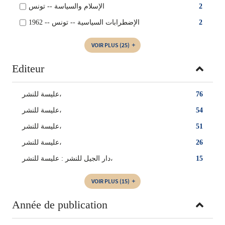
الإسلام والسياسة‏ -- ‏تونس‏
2
الإضطرابات السياسية‏‏ -- ‏تونس -- ‏1962
2
VOIR PLUS
(25)
Editeur
عليسة للنشر،
76
‏عليسة للنشر‏،
54
‏عليسة للنشر،
51
عليسة للنشر‏،
26
دار الجيل للنشر‏ : ‏عليسة للنشر،
15
VOIR PLUS
(15)
Année de publication