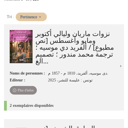
(Mise
Tri :
Pertinence
à
jour
نزوات ماريان وليالي أكتوبر
immédiate)
ومايو وأغسطس [نص
مطبوع] / ألفريد دي موسيه ؛
ترجمة محمد مندور ؛ تصميم
الغ...
Noms de personnes :
دى موسيه، ألفريد، 1810 م - 1857 م.
Editeur :
تونس : عليسة للنشر، 2025
Plus d'infos
2 exemplaires disponibles