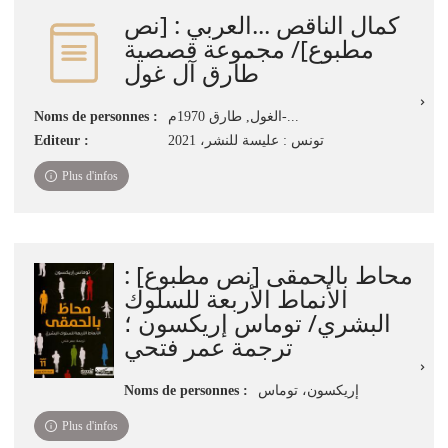
كمال الناقص ...العربي : [نص
مطبوع]‏‏‏‏‏‏‏‏‏‏/ ‏مجموعة قصصية
‏طارق آل غول
Noms de personnes :
الغول, طارق 1970م-...
Editeur :
تونس : عليسة للنشر، ‏2021‏‏
Plus d'infos
محاط بالحمقى [نص مطبوع] :
الأنماط الأربعة للسلوك
البشري/ توماس إريكسون ؛
ترجمة عمر فتحي
Noms de personnes :
إريكسون، توماس
Plus d'infos