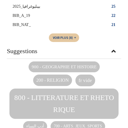
بيبليوغرافيا_2025
25
BIB_A_19
22
BIB_NAT_
21
VOIR PLUS
(8)
Suggestions
900 - GEOGRAPHIE ET HISTOIRE
fr vide
200 - RELIGION
800 - LITTERATURE ET RHETO
RIQUE
أدب النساء‏
700 - ARTS. JEUX. SPORTS