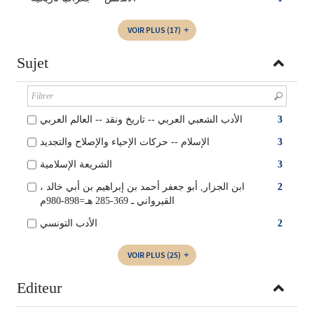
VOIR PLUS
(17)
Sujet
الأدب الشعبي العربي -- تاريخ ونقد -- العالم العربي
3
الإسلام -- حركات الإحياء والإصلاح والتجديد
3
الشريعة الإسلامية
3
، ابن الجزار, أبو جعفر أحمد بن إبراهيم بن أبي خالد
2
القيرواني ـ 369-285 هـ=898-980م
الأدب التونسي
2
VOIR PLUS
(25)
Editeur