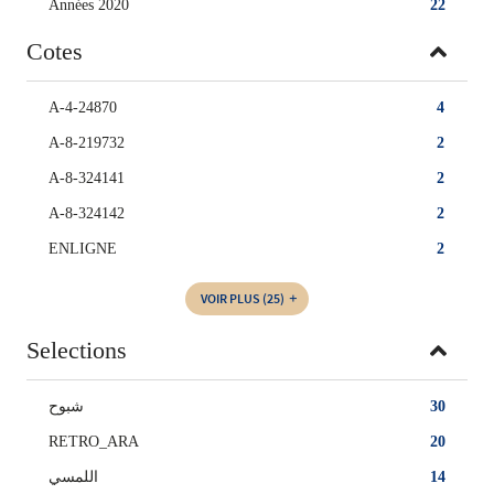
Années 2020
22
Cotes
A-4-24870
4
A-8-219732
2
A-8-324141
2
A-8-324142
2
ENLIGNE
2
VOIR PLUS
(25)
Selections
شبوح
30
RETRO_ARA
20
اللمسي
14