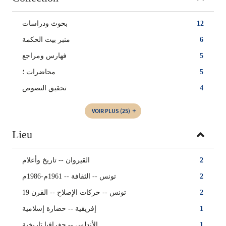
بحوث ودراسات
12
منبر بيت الحكمة
6
فهارس ومراجع
5
محاضرات‏ ؛
5
تحقيق النصوص
4
VOIR PLUS
(25)
Lieu
القيروان -- تاريخ وأعلام
2
تونس -- الثقافة -- 1961م-1986م
2
تونس -- حركات الإصلاح -- القرن 19
2
إفريقية‏ -- ‏حضارة إسلامية
1
الأندلس -- جغرافيا تاريخية
1