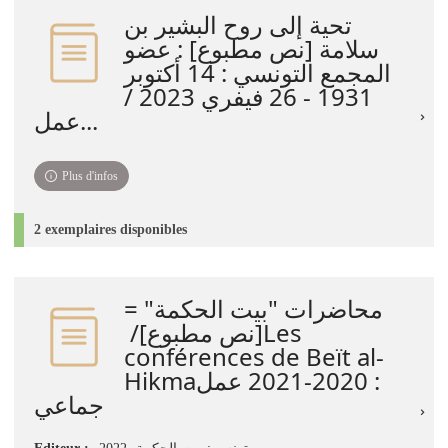
تحية إلى روح البشير بن
سلامة [نص مطبوع] : عضو
المجمع التونسي : 14 أكتوبر
1931 - 26 فيفري 2023 /
عمل...
Plus d'infos
2 exemplaires disponibles
محاضرات "بيت الحكمة" =
[نص مطبوع]‏/ ‏Les
conférences de Beït al-
Hikma‏ : ‏2021-2020 ‏عمل
جماعي