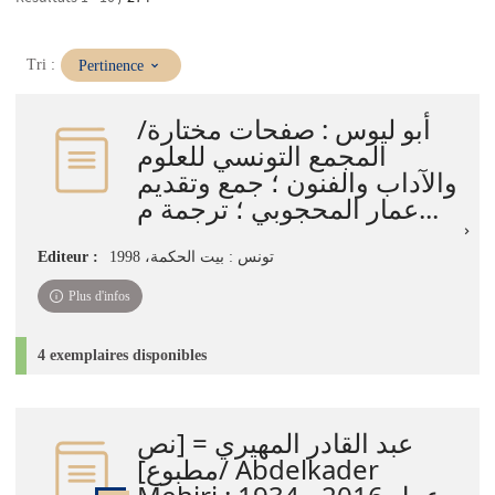
(Mise
Tri :
Pertinence
à
jour
أبو ليوس : صفحات مختارة/
immédiate)
المجمع التونسي للعلوم
والآداب والفنون ؛ جمع وتقديم
عمار المحجوبي ؛ ترجمة م...
Editeur :
تونس : بيت الحكمة، 1998
Plus d'infos
4 exemplaires disponibles
عبد القادر المهيري = [نص
مطبوع]/ Abdelkader