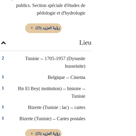
publics. Section spéciale d'études de
pédologie et d'hydrologie
رؤية المزيد
(25)
Lieu
Tunisie -- 1705-1957 (Dynastie
2
husseinite)
Belgique -- Cinema
1
Bir El Bey( institution) -- histoire --
1
Tunisie
Bizerte (Tunisie ; lac) -- cartes
1
Bizerte (Tunisie) -- Cartes postales
1
رؤية المزيد
(25)