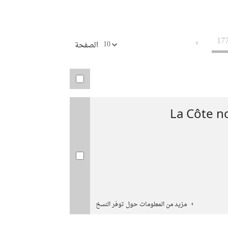
صادرات
(نافذة
twitter
جديدة)
(نافذة
جديدة)
17
10
الصفحة
La Côte no
مزيد من المعلومات حول توفر النسخ