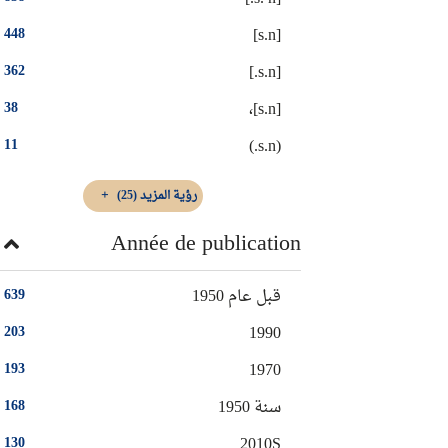
[s.n]
448
[s.n.]
362
[s.n]،
38
(s.n.)
11
رؤية المزيد
(25)
Année de publication
قبل عام 1950
639
1990
203
1970
193
سنة 1950
168
2010S
130