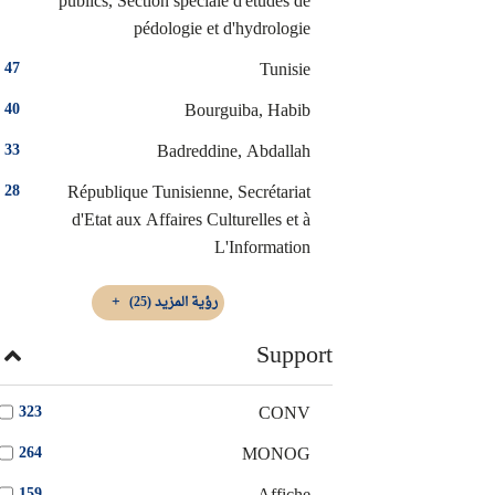
publics, Section spéciale d'études de
pédologie et d'hydrologie
Tunisie
47
Bourguiba, Habib
40
Badreddine, Abdallah
33
République Tunisienne, Secrétariat
28
d'Etat aux Affaires Culturelles et à
L'Information
رؤية المزيد
(25)
Support
CONV
323
MONOG
264
159