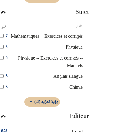
Sujet
Mathématiques -- Exercices et corrigés
7
Physique
5
Physique -- Exercices et corrigés --
5
Manuels
Anglais (langue
3
Chimie
3
رؤية المزيد
(25)
Editeur
[s. n.]
858