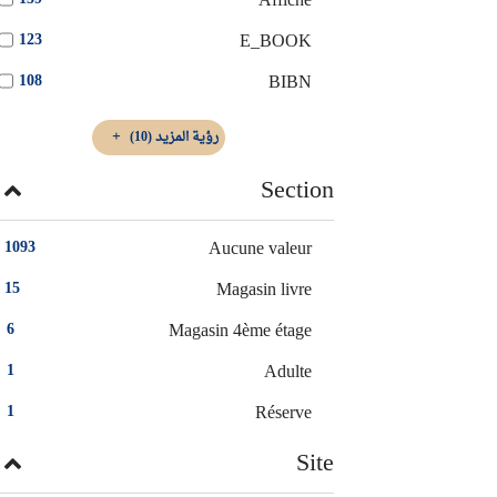
Affiche
E_BOOK
123
BIBN
108
رؤية المزيد
(10)
Section
Aucune valeur
1093
Magasin livre
15
Magasin 4ème étage
6
Adulte
1
Réserve
1
Site