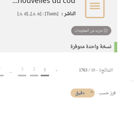
nouvelles du cod...
الناشر :
[Tunis] : [s. n.], [s. d.]
مزيد من المعلومات
نسخة واحدة متوفرة
7
3
2
1
النتائج
1
-
10
/ 1763
...
(imediat
دقيق
فرز حسب :
تأثير)