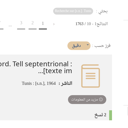
بحثي :
Recherche sur [s.n.]. Tunis
7
3
2
1
النتائج
1
-
10
/ 1763
...
(imediat
دقيق
فرز حسب :
تأثير)
rd. Tell septentrional :
[texte im...
الناشر :
Tunis : [s.n.], 1964
مزيد من المعلومات
2 نسخ