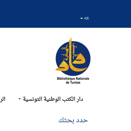
نتقل
نتقال
لانتقال
لى
لى
لى
لقائمة
لبحث
لمحتوى
دار الكتب الوطنية التونسية
الر
حدد بحثك