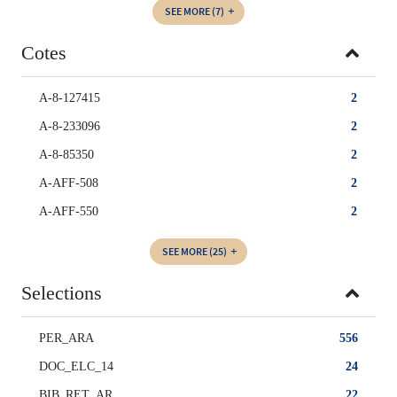
SEE MORE
(7)
Cotes
A-8-127415
2
A-8-233096
2
A-8-85350
2
A-AFF-508
2
A-AFF-550
2
SEE MORE
(25)
Selections
PER_ARA
556
DOC_ELC_14
24
BIB_RET_AR
22