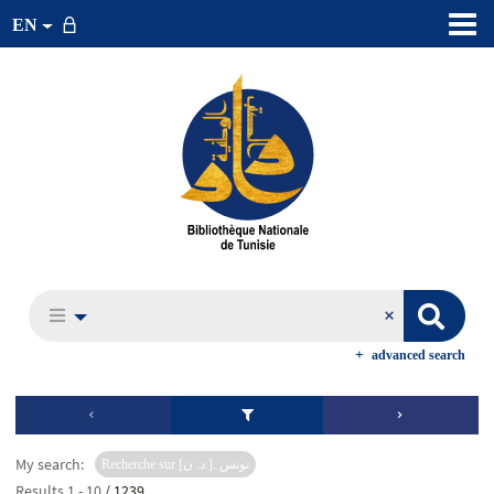
EN
advanced search
My search:
Recherche sur [د. ن.]. تونس
Results
1
-
10
/ 1239