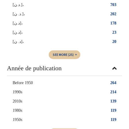
[د.ن.]،
703
[د. ن.]،
202
[د.ن]،
178
‏[د.ن]‏،
23
[د. ن]،
20
SEE MORE
(25)
Année de publication
Before 1950
264
1990s
214
2010s
139
1980s
119
1950s
119