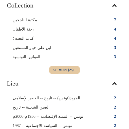
Collection
مكتبة الناجحين
7
جنة الأطفال،
4
كتاب البعث ؛
4
ابن علي خيار المستقبل
3
القوانين التونسية
3
SEE MORE
(25)
Lieu
الجريد(تونس) -- تاريخ -- العصر الإسلامي
2
الصين الشعبية‏ -- ‏تاريخ
2
تونس -- التنمية الإقتصادية -- 1956م-2006م
2
تونس -- السياسة الاجتماعية -- 1987
2