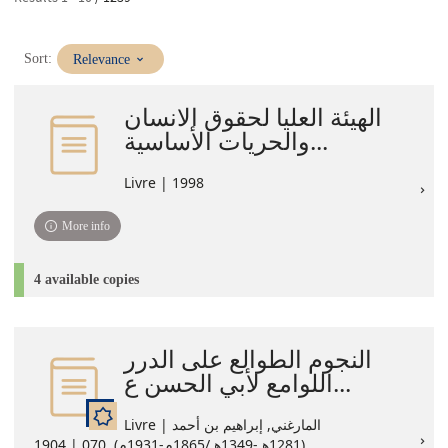
(Immediate
Sort:
Relevance
update)
الهيئة العليا لحقوق الانسان
والحريات الأساسية...
Livre | 1998
More info
4 available copies
النجوم الطوالع على الدرر
اللوامع لأبي الحسن ع...
Livre | المارغني, إبراهيم بن أحمد
(1281هـ-1349هـ/1865م-1931م). 070 | 1904