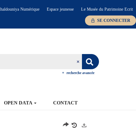
haldouniya Numérique
Espace jeunesse
Le Musée du Patrimoine Ecrit
SE CONNECTER
recherche avancée
OPEN DATA
CONTACT
Exports