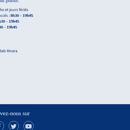
au public
e et jours fériés
accés :
8h30 – 19h45
h30 – 19h45
30 – 19h45
 Bab Mnara
vez-nous sur