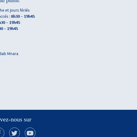
au public
e et jours fériés
accés :
8h30 – 19h45
h30 – 19h45
30 – 19h45
 Bab Mnara
vez-nous sur