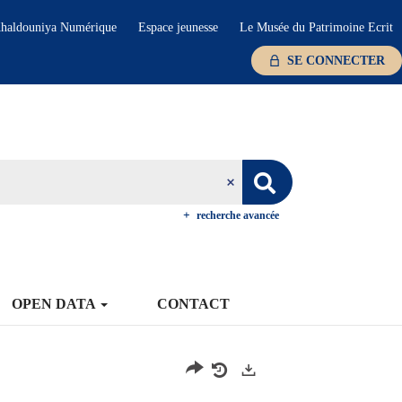
haldouniya Numérique
Espace jeunesse
Le Musée du Patrimoine Ecrit
SE CONNECTER
recherche avancée
OPEN DATA
CONTACT
Exports