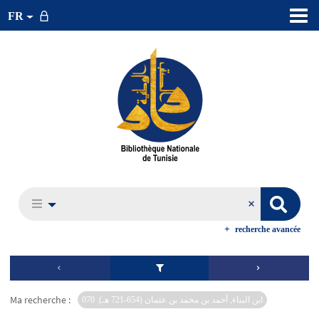
FR
recherche avancée
Ma recherche :
ابن البناء, أحمد بن محمد بن عثمان (654-721 هـ). 070