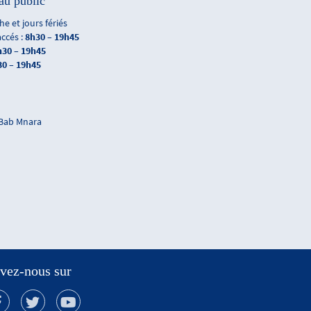
au public
e et jours fériés
accés :
8h30 – 19h45
h30 – 19h45
30 – 19h45
 Bab Mnara
vez-nous sur