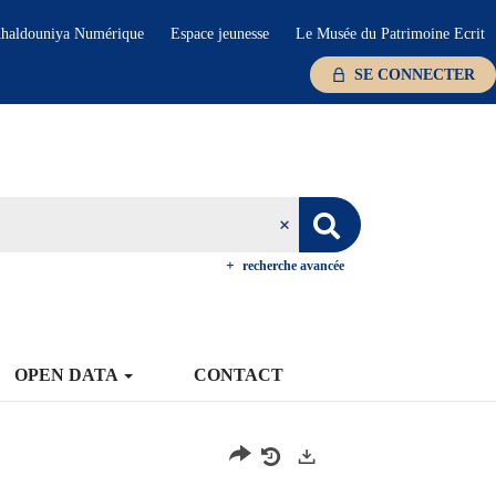
haldouniya Numérique
Espace jeunesse
Le Musée du Patrimoine Ecrit
SE CONNECTER
recherche avancée
OPEN DATA
CONTACT
Exports