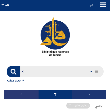
بحث متقدم
بحثي :
ريدان, جلول. 070