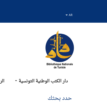
نتقل
نتقال
لانتقال
لى
لى
لى
لقائمة
لبحث
لمحتوى
دار الكتب الوطنية التونسية
الر
حدد بحثك