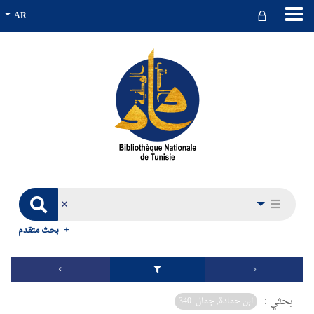
بحث متقدم
بحثي :
ابن حمادة, جمال. 340