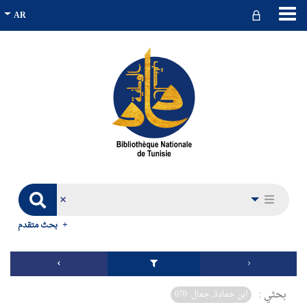
بحث متقدم
بحثي :
ابن حمادة, جمال. 070