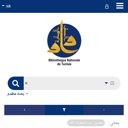
بحث متقدم
بحثي :
منصور, عبد الحفيظ. 340