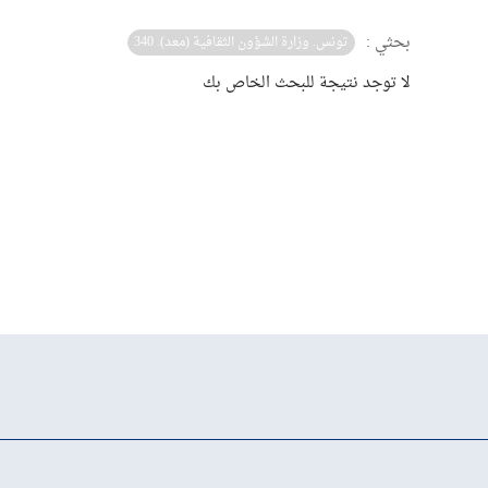
بحثي :
تونس. وزارة الشؤون الثقافية (معد). 340
لا توجد نتيجة للبحث الخاص بك