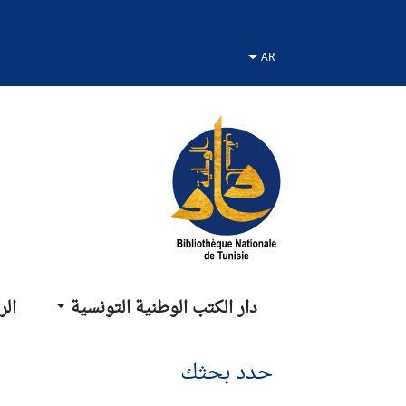
نتقل
نتقال
لانتقال
لى
لى
لى
لقائمة
لبحث
لمحتوى
دار الكتب الوطنية التونسية
الر
حدد بحثك