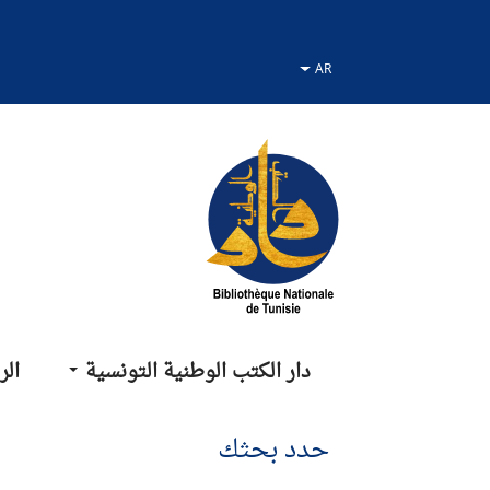
نتقل
نتقال
لانتقال
لى
لى
لى
لقائمة
لبحث
لمحتوى
دار الكتب الوطنية التونسية
الر
حدد بحثك