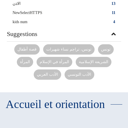
13
الاذن
NewSelectHTTPS
11
kids num
4
Suggestions
تونس
تونس، تراجم نساء شهيرات
قصة أطفال
الشريعة الإسلامية
المرأة في الإسلام
المرأة‏
الأدب التونسي
الأدب العربي‏
Accueil et orientation