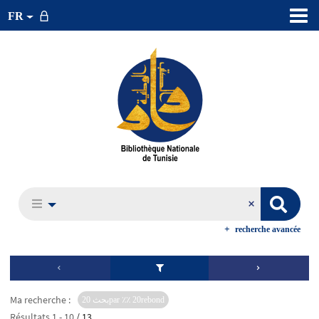
FR
recherche avancée
Ma recherche :
بحث 20par ٪٪ 20rebond
Résultats
1
-
10
/ 13