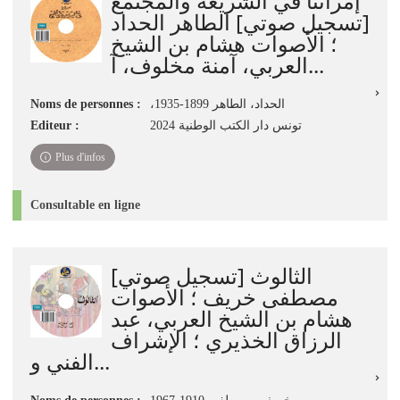
إمرأتنا في الشريعة والمجتمع
[تسجيل صوتي] الطاهر الحداد
؛ الأصوات هشام بن الشيخ
العربي، آمنة مخلوف، آ...
،الحداد، الطاهر 1899-1935
Noms de personnes :
تونس دار الكتب الوطنية 2024
Editeur :
Plus d'infos
Consultable en ligne
الثالوث [تسجيل صوتي]
مصطفى خريف ؛ الأصوات
هشام بن الشيخ العربي، عبد
الرزاق الخذيري ؛ الإشراف
الفني و...