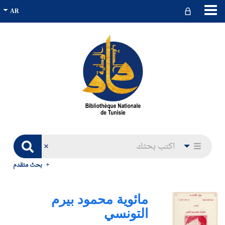
بحث متقدم
مائوية محمود بيرم
التونسي‏