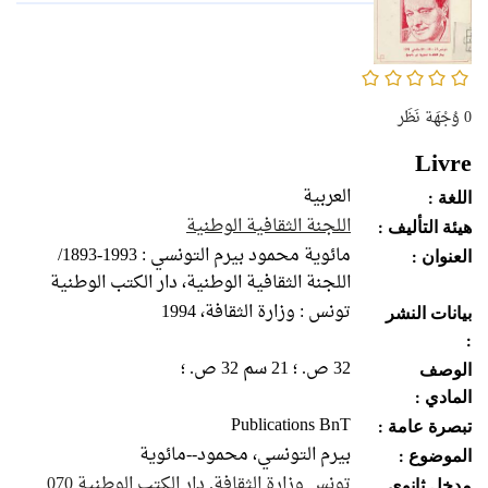
0/5
0
وُجْهَة نَظَر
Livre
العربية
اللغة :
اللجنة الثقافية الوطنية
هيئة التأليف :
مائوية محمود بيرم التونسي‏ : ‏1893-1993/
العنوان :
اللجنة الثقافية الوطنية، دار الكتب الوطنية
تونس : وزارة الثقافة، 1994
بيانات النشر
:
32 ص. ؛ 21 سم 32 ص. ؛
الوصف
المادي :
Publications BnT
تبصرة عامة :
بيرم التونسي، محمود--مائوية
الموضوع :
تونس وزارة الثقافة. دار الكتب الوطنية 070
مدخل ثانوي