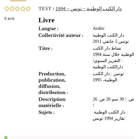
0/5
دار الكتب الوطنية -- تونس -- 1994
TEST :
0
avis
Livre
Langue :
Arabic
Collectivité auteur :
دار الكتب الوطنية
تونس 5 جانفي 2011
Titre :
نشاط دار الكتب
الوطنية خلال سنة 1994
: التقرير السنوي/
دارالكتب الوطنية
Production,
تونس : دار الكتب
publication,
الوطنية، 1995
diffusion,
distribution :
Description
26 ص. ؛ 30 سم 26 ص.
matérielle :
؛
Sujets :
دار الكتب الوطنية.
تقارير 1994 تونس