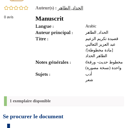
0/5
الحداد, الطاهر‏
Auteur(s) :
0
avis
Manuscrit
Langue :
Arabic
Auteur principal :
الحداد, الطاهر‏
Titre :
قصيدة تكريم الزعيم
عبد العزيز الثعالبي
[مادة مخطوطة]/
الطاهر الحداد
Notes générales :
dمخطوط حديث- ورقة
واحدة (نسخة مصورة)
Sujets :
أدب
شعر
1 exemplaire disponible
Se procurer le document