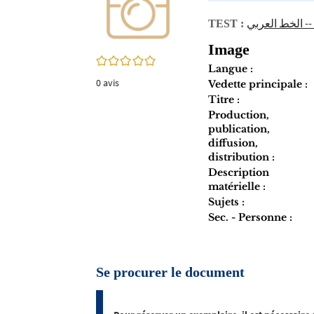
twitter
fenêtre)
(Nouvelle
-- الخط العربي
TEST :
fenêtre)
Image
0/5
Langue :
0
avis
Vedette principale :
Titre :
Production,
publication,
diffusion,
distribution :
Description
matérielle :
Sujets :
Sec. - Personne :
Se procurer le document