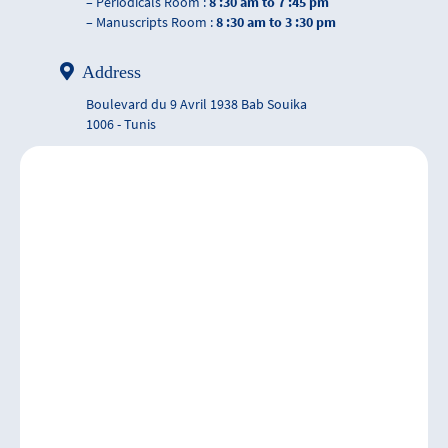
– Periodicals Room :
8 :30 am to 7 :45 pm
– Manuscripts Room :
8 :30 am to 3 :30 pm
Address
Boulevard du 9 Avril 1938 Bab Souika
1006 - Tunis