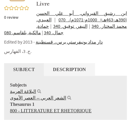
Livre
0/5
ابن رشيق القيرواني, أبو علي الحسن
0
review
العبيدي‏,
|
(390هـ-463هـ= 1000م-1071م). 070
حمادة,
|
النيفر, توفيق. 340
|
‏محمد المختار‏. 340
مالكية, بلقاسم. 080
|
جمال. 340
Edited by
- 2013
‏دار مداد يونيفرستي برس‏،. قسنطينة
ج. 3، الفهارس.
SUBJECT
DESCRIPTION
Subjects
البلاغة العربية
الشعر العربي -- العصر الأموى
Thesaurus 1
800 - LITTERATURE ET RHETORIQUE