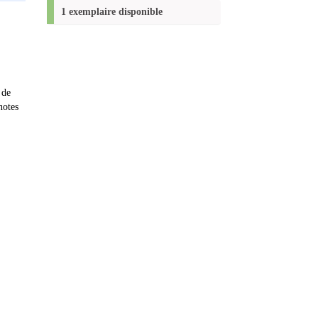
(Nouvelle
1 exemplaire disponible
fenêtre)
 de
notes