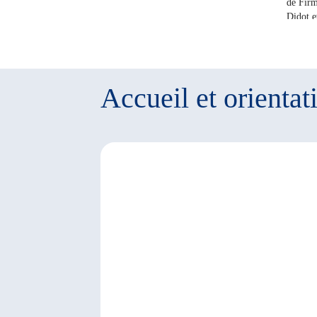
de Firm
Didot e
1886 -
Accueil et orientat