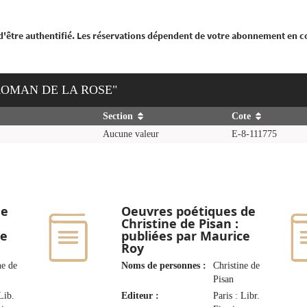
 d'être authentifié. Les réservations dépendent de votre abonnement en c
 ROMAN DE LA ROSE"
Section
Cote
Aucune valeur
E-8-111775
de
Oeuvres poétiques de
Christine de Pisan :
ce
publiées par Maurice
Roy
ne de
Noms de personnes :
Christine de
Pisan
 Lib.
Editeur :
Paris : Libr.