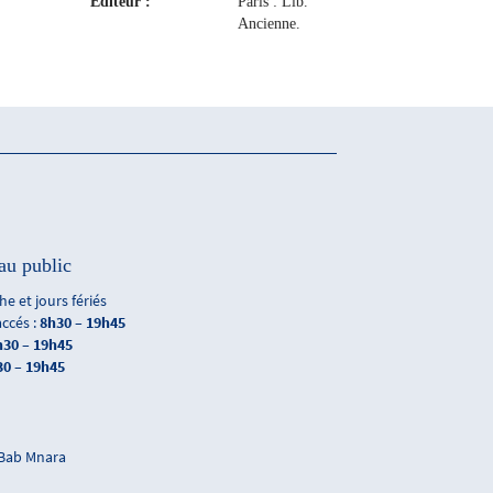
Editeur :
Paris : Lib.
Ancienne.
Honoré
Champion,
1931-1940
au public
e et jours fériés
accés :
8h30 – 19h45
h30 – 19h45
30 – 19h45
 Bab Mnara