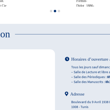
in.
Firmin-
t Cie,
Didot, 1886-
 1896
1896
ion
Horaires d’ouverture 
Tous les jours sauf dimanch
– Salle de Lecture et libre 
– Salle des Périodiques :
8
– Salle des Manuscrits :
8h
Adresse
Boulevard du 9 Avril 1938
1008 - Tunis