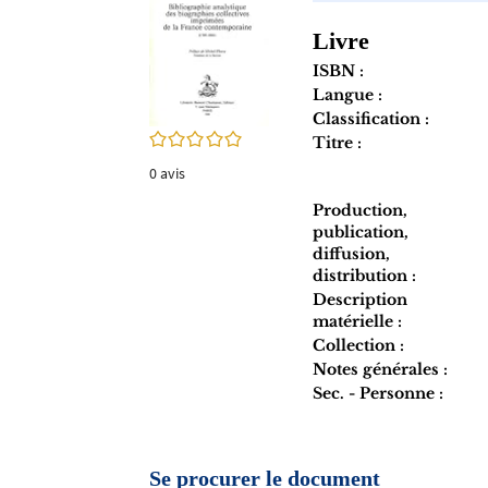
twitter
fenêtre)
(Nouvelle
Livre
fenêtre)
ISBN :
Langue :
Classification :
0/5
Titre :
0
avis
Production,
publication,
diffusion,
distribution :
Description
matérielle :
Collection :
Notes générales :
Sec. - Personne :
Se procurer le document