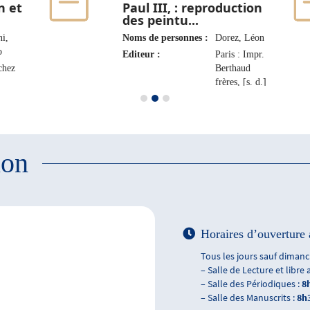
n et
Paul III, : reproduction
des peintu...
ni,
Noms de personnes :
Dorez, Léon
o
Editeur :
Paris : Impr.
 chez
Berthaud
frères, [s. d.]
rd et
98-
ion
Horaires d’ouverture 
Tous les jours sauf dimanch
– Salle de Lecture et libre 
– Salle des Périodiques :
8
– Salle des Manuscrits :
8h