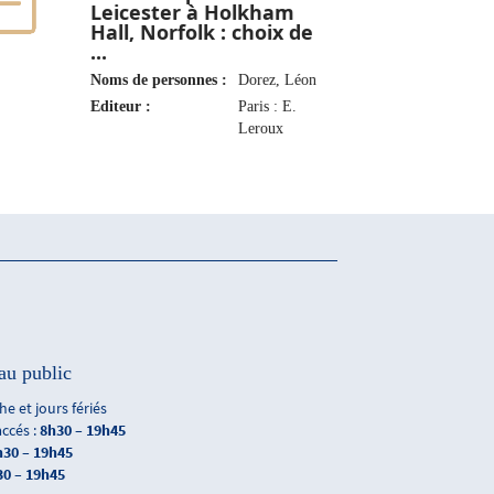
Leicester à Holkham
Hall, Norfolk : choix de
...
Noms de personnes :
Dorez, Léon
Editeur :
Paris : E.
Leroux
Edit., 1908
au public
e et jours fériés
accés :
8h30 – 19h45
h30 – 19h45
30 – 19h45