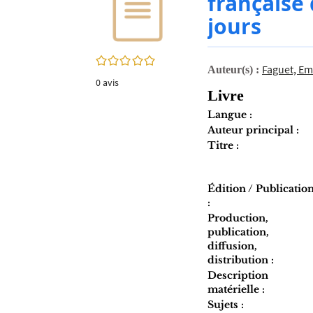
française 
twitter
fenêtre)
jours
(Nouvelle
fenêtre)
0/5
Faguet, Em
Auteur(s) :
0
avis
Livre
Langue :
Auteur principal :
Titre :
Édition / Publicatio
:
Production,
publication,
diffusion,
distribution :
Description
matérielle :
Sujets :