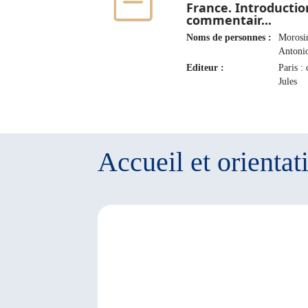
France. Introductio
commentair...
Noms de personnes :
Morosi
Antoni
Editeur :
Paris :
Jules
Renoua
Cie, 18
1902
Accueil et orientat