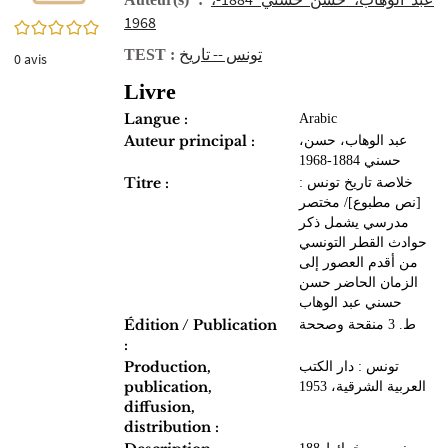
1968
0/5
تونس -- تاريخ
TEST :
0
avis
Livre
Langue :
Arabic
Auteur principal :
،عبد الوهاب، حسن
حسني 1884-1968
Titre :
خلاصة تاريخ تونس :
[نص مطبوع]/ مختصر
مدرسي يشمل ذكر
حوادث القطر التونسي
من أقدم العصور إلى
الزمان الحاضر حسن
حسني عبد الوهاب
Édition / Publication
ط. 3 منقحة وصححة
:
Production,
تونس : دار الكتب
publication,
العربية الشرقية، 1953
diffusion,
distribution :