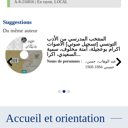
A-8-216816
|
En rayon, LOCAL
Suggestions
Du même auteur
المنتخب المدرسي من الأدب
التونسي [تسجيل صوتي] الاصوات
اكرام بوعجيلة، آمنة مخلوف، سمية
السعيدي، اكرا...
Noms de personnes :
،عبد الوهاب، حسن
حسني 1884-1968
Accueil et orientation