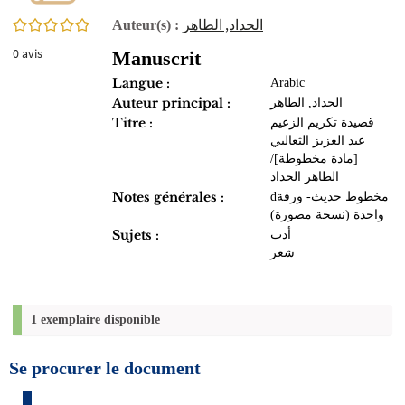
0/5
الحداد, الطاهر‏
Auteur(s) :
0
avis
Manuscrit
Langue :
Arabic
Auteur principal :
الحداد, الطاهر‏
Titre :
قصيدة تكريم الزعيم
عبد العزيز الثعالبي
[مادة مخطوطة]/
الطاهر الحداد
Notes générales :
dمخطوط حديث- ورقة
واحدة (نسخة مصورة)
Sujets :
أدب
شعر
1 exemplaire disponible
Se procurer le document