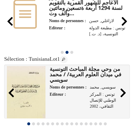
الأعاجم للشهور القمرية بالتقويم
لسنة 1294 أربعة ةتسعين ومائتين
وألف وت...
Noms de personnes :
لازاغلي, حسن
Editeur :
تونس : مطبعة الدولة
التونسية، [د. ت.]
Sélection
: TunisianaLot1
من وحي مجلة المباحث التونسية
في ميدان العلوم العربية/ / محمد
و
سويسي
Noms de personnes :
سويسي, محمد
Editeur :
تونس : المركز
الوطني للإتصال
الثقافي، 2002