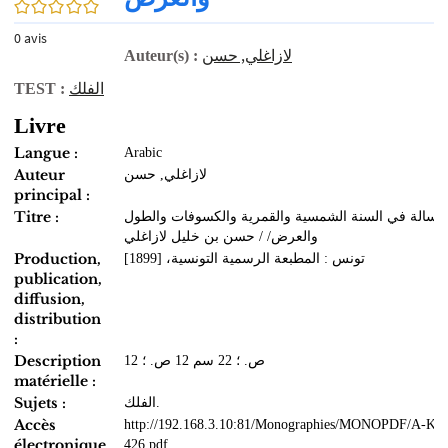
0/5
0
avis
لازاغلي, حسن
Auteur(s) :
الفلك
TEST :
Livre
Langue :
Arabic
Auteur
لازاغلي, حسن
principal :
Titre :
رسالة في السنة الشمسية والقمرية والكسوفات والطول
والعرض/ / حسن بن خليل لازاغلي
Production,
تونس : المطبعة الرسمية التونسية‏‏، ‏[1899]‏
publication,
diffusion,
distribution
:
Description
12 ص.‏ ؛ ‏22 سم 12 ص.‏ ؛
matérielle :
Sujets :
الفلك.
Accès
http://192.168.3.10:81/Monographies/MONOPDF/A-Kha
électronique
426.pdf