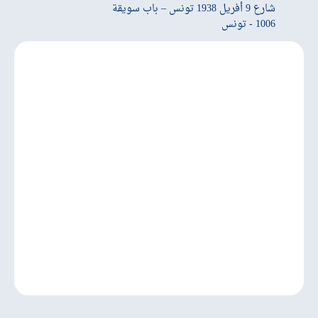
شارع 9 أفريل 1938 تونس – باب سويقة
1006 - تونس