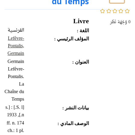
du Temps
0/5
Livre
0
وُجْهَة نَظَر
الفرنسية
اللغة :
Lefèvre-
المؤلف الرئيسي :
Pontalis,
Germain
Germain
العنوان :
Lefèvre-
Pontalis.
La
Chaîne du
Temps
[S. l.] : [s.
بيانات النشر :
n.], 1933
174 ff. n.
الوصف المادي :
ch.: 1 pl.