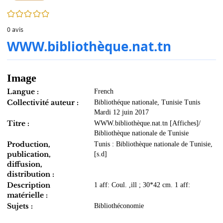
0/5
0
avis
WWW.bibliothèque.nat.tn
Image
Langue :
French
Collectivité auteur :
Bibliothéque nationale, Tunisie Tunis
Mardi 12 juin 2017
Titre :
WWW.bibliothèque.nat.tn [Affiches]/
Bibliothèque nationale de Tunisie
Production,
Tunis : Bibliothèque nationale de Tunisie,
publication,
[s.d]
diffusion,
distribution :
Description
1 aff: Coul. ,ill ; 30*42 cm. 1 aff:
matérielle :
Sujets :
Bibliothéconomie