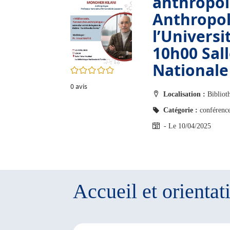
anthropo
twitter
fenêtre)
Anthropol
(Nouvelle
fenêtre)
l’Univers
10h00 Sal
Nationale
0/5
0
avis
Localisation :
Bibliot
Catégorie :
conférenc
- Le 10/04/2025
Accueil et orientat