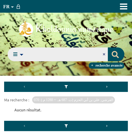
FR
recherche avancée
Ma recherche :
القرشي, علي بن أبي الحزم (ت. 687 هـ. = 1288 م.). 070
Aucun résultat.