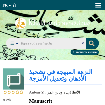
FR
recherche avancée
النزهة المبهجة في تشحيذ
الأذهان وتعديل الأمزجة
0/5
الأنطاكي, داود بن عمر
Auteur(s) :
0
avis
Manuscrit