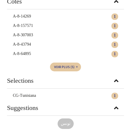
Cotes
A-8-14269
1
A-8-157571
1
A-8-307003
1
A-8-43794
1
A-8-64895
1
VOIR PLUS
(5)
Selections
CG-Tunisiana
1
Suggestions
تونس