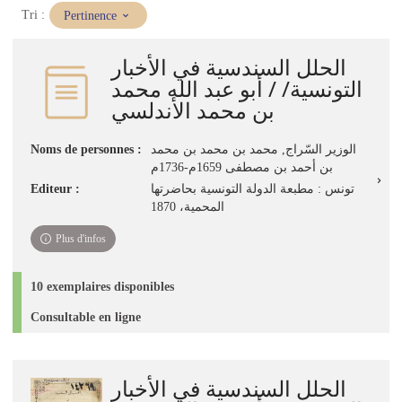
(Mise
Tri :
Pertinence
à
jour
الحلل السندسية في الأخبار
immédiate)
التونسية/ / أبو عبد الله محمد
بن محمد الأندلسي
Noms de personnes :
الوزير السّراج, محمد بن محمد بن محمد
بن أحمد بن مصطفى 1659م-1736م
Editeur :
تونس : مطبعة الدولة التونسية بحاضرتها
المحمية، 1870
Plus d'infos
10 exemplaires disponibles
Consultable en ligne
الحلل السندسية في الأخبار