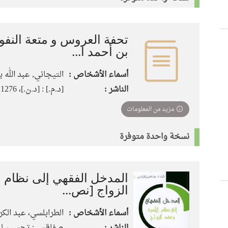
تحفة العروس و متعة النفو
بن أحمد ا...
أسماء الأشخاص :
التيجاني‏, ‏عبد الله
الناشر :
[د.م.]‏ : ‏[د.ن.]‏، ‏1276 هـ
مزيد من المعلومات
نسخة واحدة متوفرة
المدخل الفقهي إلى نظام 
الزواج [نص...
أسماء الأشخاص :
الطرابلسي، عبد الكر