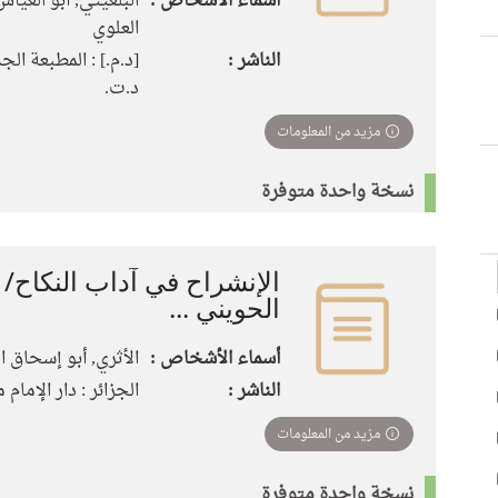
أسماء الأشخاص :
البلغيثي, أبو العيا
العلوي
الناشر :
[د.م.] : المطبعة الج
د.ت.
مزيد من المعلومات
نسخة واحدة متوفرة
الإنشراح في آداب النكاح/ 
الحويني ...
أسماء الأشخاص :
الأثري, أبو إسحاق 
الناشر :
الجزائر : دار الإمام مالك
مزيد من المعلومات
نسخة واحدة متوفرة