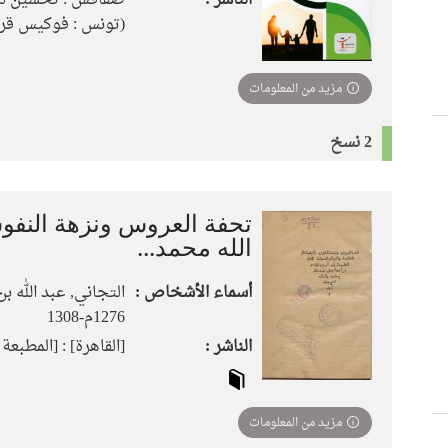
الناشر :
صفاقس : تحسين للنشر،
(تونس : فوكيس قرا
مزيد من المعلومات
2 نسخ
تحفة العروس ونزهة النفوس
الله محمد...
أسماء الأشخاص :
التجاني, عبد الله ب
1276م-1308
الناشر :
[القاهرة] : [المطبعة العا
مزيد من المعلومات