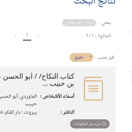
نتائج البحث
بحثي :
الزواج -- فقه إسلامي
1
النتائج
1
-
7
/ 7
(imediat
دقيق
فرز حسب :
تأثير)
كتاب النكاح/ / أبو الحسن
بن حبيب ...
أسماء الأشخاص :
الماوردي, أبو الحس
حبيب
الناشر :
بيروت : دار الفكر، 1994
مزيد من المعلومات