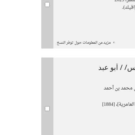
 2025
فيك).
مزيد من المعلومات حول توفر النسخ
/ / أبو عبد
ن محمد بن أحمد
مرية]، [1884]