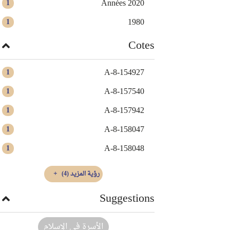
Années 2020
1
1980
1
Cotes
A-8-154927
1
A-8-157540
1
A-8-157942
1
A-8-158047
1
A-8-158048
1
رؤية المزيد
(4)
Suggestions
الأسرة في الإسلام