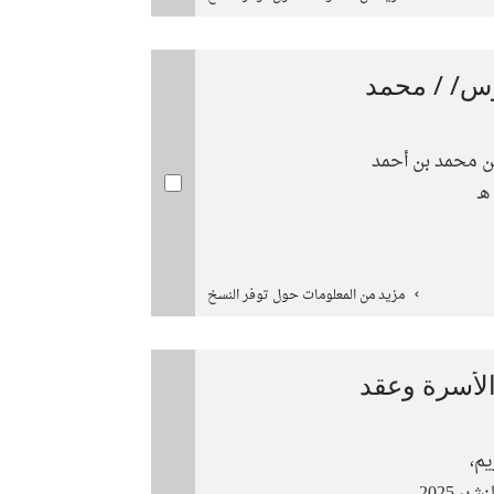
س‏/ / ‏محمد
 بن محمد بن أحمد‏
مزيد من المعلومات حول توفر النسخ
الأسرة وعقد
يم،