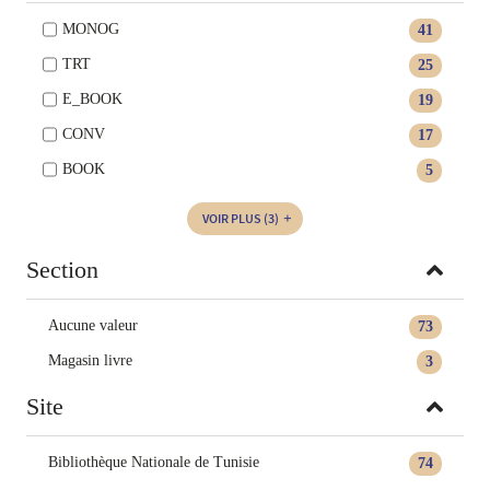
MONOG
41
TRT
25
E_BOOK
19
CONV
17
BOOK
5
VOIR PLUS
(3)
Section
Aucune valeur
73
Magasin livre
3
Site
Bibliothèque Nationale de Tunisie
74