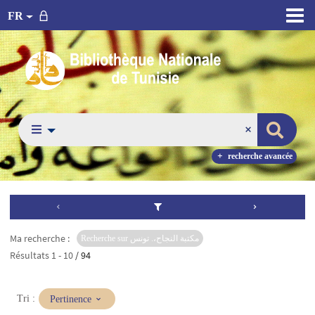
FR
recherche avancée
Ma recherche :
Recherche sur مكتبة النجاح،. تونس
Résultats
1
-
10
/ 94
(Mise
Tri :
Pertinence
à