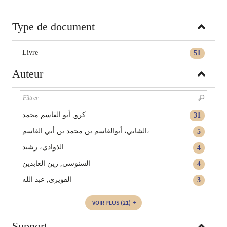
Type de document
Livre
51
Auteur
كرو, أبو القاسم محمد
31
الشابي، أبوالقاسم بن محمد بن أبي القاسم،
5
الذوادي، رشيد
4
السنوسي‏, ‏زين العابدين‏
4
القويري, عبد الله
3
VOIR PLUS
(21)
Support