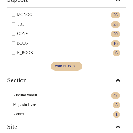
MONOG
26
TRT
23
CONV
20
BOOK
16
E_BOOK
6
VOIR PLUS
(3)
Section
Aucune valeur
47
Magasin livre
5
Adulte
1
Site