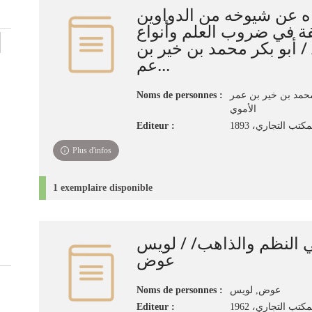
ه عن شيوخه من الدواوين
ة في ضروب العلم وأنواع
/ أبو بكر محمد بن خير بن
عم...
Noms de personnes :
 محمد بن خير بن عمر
الأموي
Editeur :
كتب التجاري، 1893
Plus d'infos
1 exemplaire disponible
النظم والذاهب/ / لويس
عوض
Noms de personnes :
عوض, لويس
Editeur :
كتب التجاري، 1962