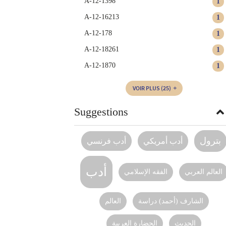
A-12-1398
1
A-12-16213
1
A-12-178
1
A-12-18261
1
A-12-1870
1
VOIR PLUS
(25)
Suggestions
بترول
أدب أمريكي
أدب فرنسي
أدب
العالم العربي
الفقه الإسلامي
الشارف (أحمد) دراسة
العالم
الحديث
الحضارة العربية