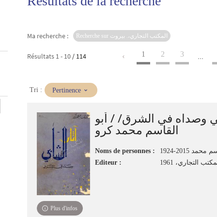
Résultats de la recherche
Ma recherche :
Recherche sur المكتب التجاري،. بيروت
1
2
3
Résultats
1
-
10
/ 114
...
(Mise
Tri :
Pertinence
à
jour
بي وصداه في الشرق/ / أبو
immédiate)
القاسم محمد كرو
Noms de personnes :
حمد 2015-1924
Editeur :
كتب التجاري، 1961
Plus d'infos