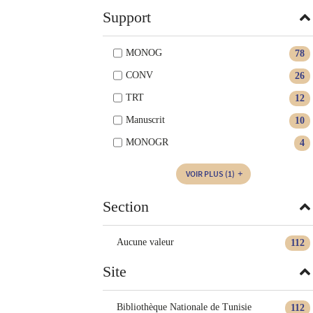
Support
MONOG
78
CONV
26
TRT
12
Manuscrit
10
MONOGR
4
VOIR PLUS
(1)
Section
Aucune valeur
112
Site
Bibliothèque Nationale de Tunisie
112