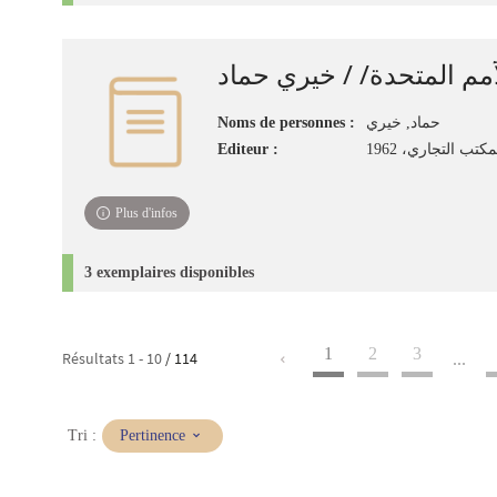
أمم المتحدة/ / خيري حماد
Noms de personnes :
حماد, خيري
Editeur :
كتب التجاري، 1962
Plus d'infos
3 exemplaires disponibles
1
2
3
Résultats
1
-
10
/ 114
...
(Mise
Tri :
Pertinence
à
jour