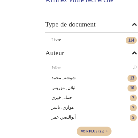
twitter
fenêtre)
(Nouvelle
fenêtre)
Type de document
Livre
114
Auteur
شوشة, محمد
13
لبلان, موريس
10
حماد, خيري
7
هواري, ياسر
7
أبوالنصر, عمر
5
VOIR PLUS
(25)