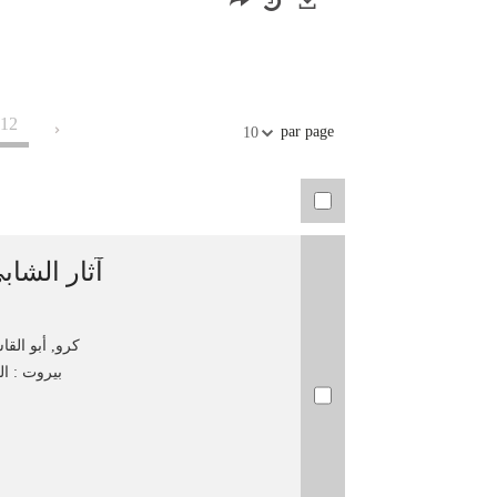
Exports
12
par page
10
آثار الشا
كرو, أبو القاسم م
بيروت : الم