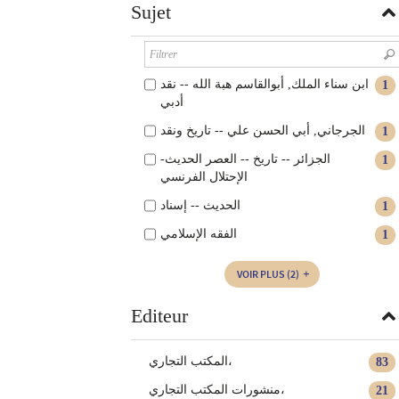
Sujet
ابن سناء الملك, أبوالقاسم هبة الله -- نقد
1
أدبي
الجرجاني, أبي الحسن علي -- تاريخ ونقد
1
الجزائر -- تاريخ -- العصر الحديث-
1
الإحتلال الفرنسي
الحديث -- إسناد
1
الفقه الإسلامي
1
VOIR PLUS
(2)
Editeur
المكتب التجاري،
83
منشورات المكتب التجاري،
21