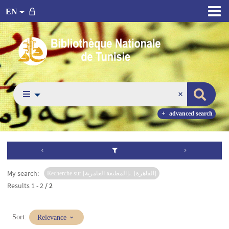
EN
advanced search
My search:
Recherche sur [المطبعة العامرية]،. [القاهرة]
Results
1
-
2
/ 2
(Immediate
Sort:
Relevance
update)