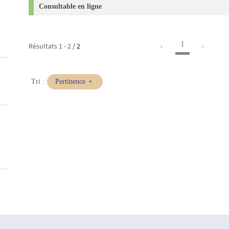
Consultable en ligne
1
Résultats
1
-
2
/ 2
(Mise
Tri :
Pertinence
à
jour
immédiate)