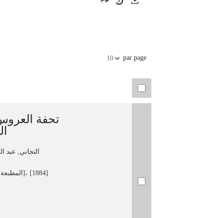
Exports
par page
10
تحفة العروس 
ال
التجاني, عبد ا
[القاهرة] : [المطبعة العامرية]، [1884]